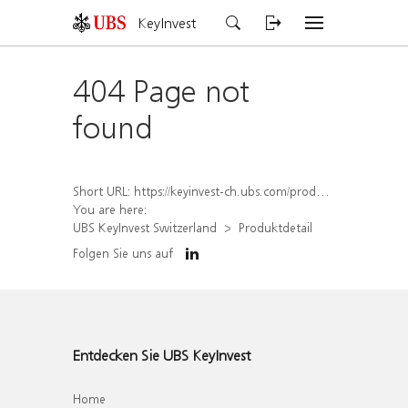
KeyInvest
404 Page not
found
Short URL:
https://keyinvest-ch.ubs.com/produkt/detail/index/isin/CH1570497169
You are here:
UBS KeyInvest Switzerland
Produktdetail
Folgen Sie uns auf
Entdecken Sie UBS KeyInvest
Home