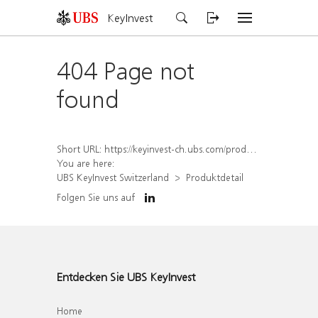
KeyInvest
404 Page not
found
Short URL:
https://keyinvest-ch.ubs.com/produkt/detail/index/isin/CH1570497391
You are here:
UBS KeyInvest Switzerland
Produktdetail
Folgen Sie uns auf
Entdecken Sie UBS KeyInvest
Home