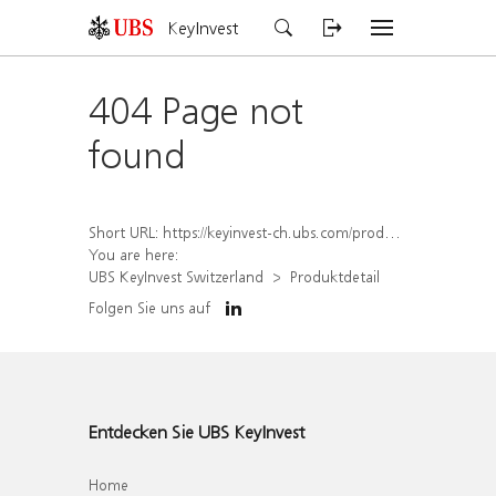
KeyInvest
404 Page not
found
Short URL:
https://keyinvest-ch.ubs.com/produkt/detail/index/isin/CH1570497623
You are here:
UBS KeyInvest Switzerland
Produktdetail
Folgen Sie uns auf
Entdecken Sie UBS KeyInvest
Home