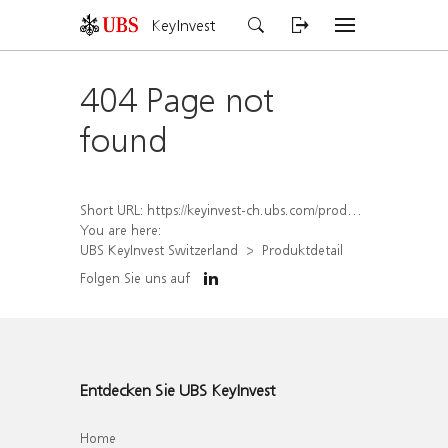
KeyInvest
404 Page not
found
Short URL:
https://keyinvest-ch.ubs.com/produkt/detail/index/isin/CH1570498324
You are here:
UBS KeyInvest Switzerland
Produktdetail
Folgen Sie uns auf
Entdecken Sie UBS KeyInvest
Home