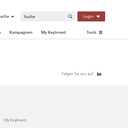
rache
Login
n
Kampagnen
My KeyInvest
Tools
Folgen Sie uns auf
My KeyInvest