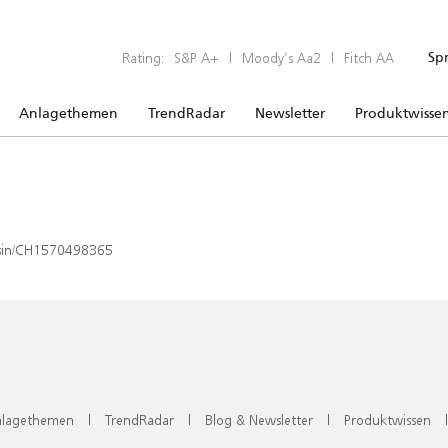
Rating:
S&P A+
|
Moody’s Aa2
|
Fitch AA
Sp
Anlagethemen
TrendRadar
Newsletter
Produktwisse
x/isin/CH1570498365
lagethemen
|
TrendRadar
|
Blog & Newsletter
|
Produktwissen
|