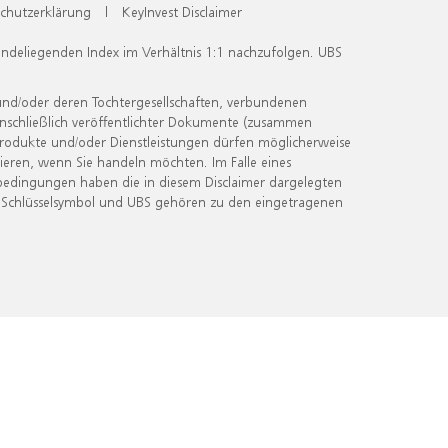
chutzerklärung
|
KeyInvest Disclaimer
undeliegenden Index im Verhältnis 1:1 nachzufolgen. UBS
und/oder deren Tochtergesellschaften, verbundenen
inschließlich veröffentlichter Dokumente (zusammen
 Produkte und/oder Dienstleistungen dürfen möglicherweise
ieren, wenn Sie handeln möchten. Im Falle eines
bedingungen haben die in diesem Disclaimer dargelegten
 Schlüsselsymbol und UBS gehören zu den eingetragenen