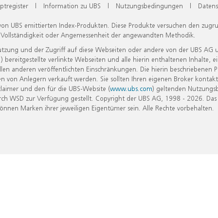
ptregister
|
Information zu UBS
|
Nutzungsbedingungen
|
Datens
 von UBS emittierten Index-Produkten. Diese Produkte versuchen den zugr
, Vollständigkeit oder Angemessenheit der angewandten Methodik.
Nutzung und der Zugriff auf diese Webseiten oder andere von der UBS AG 
eitgestellte verlinkte Webseiten und alle hierin enthaltenen Inhalte, e
allen anderen veröffentlichten Einschränkungen. Die hierin beschriebenen
n von Anlegern verkauft werden. Sie sollten Ihren eigenen Broker kontakt
laimer und den für die UBS-Website (
www.ubs.com
) geltenden Nutzungs
h WSD zur Verfügung gestellt. Copyright der UBS AG, 1998 - 2026. Das
nen Marken ihrer jeweiligen Eigentümer sein. Alle Rechte vorbehalten.