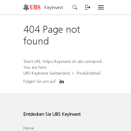
KeyInvest
404 Page not
found
Short URL:
https://keyinvest-ch.ubs.com/produkt/detail/index/isin/CH1570498381
You are here:
UBS KeyInvest Switzerland
Produktdetail
Folgen Sie uns auf
Entdecken Sie UBS KeyInvest
Home