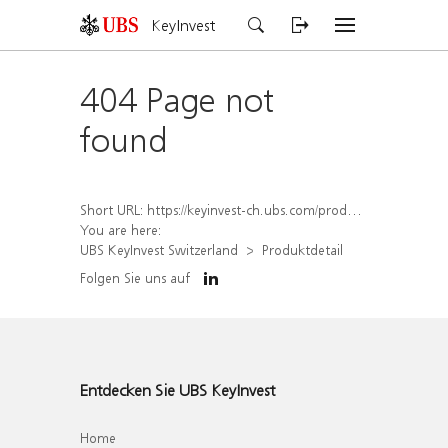
KeyInvest
404 Page not
found
Short URL:
https://keyinvest-ch.ubs.com/produkt/detail/index/isin/CH1570498712
You are here:
UBS KeyInvest Switzerland
Produktdetail
Folgen Sie uns auf
Entdecken Sie UBS KeyInvest
Home