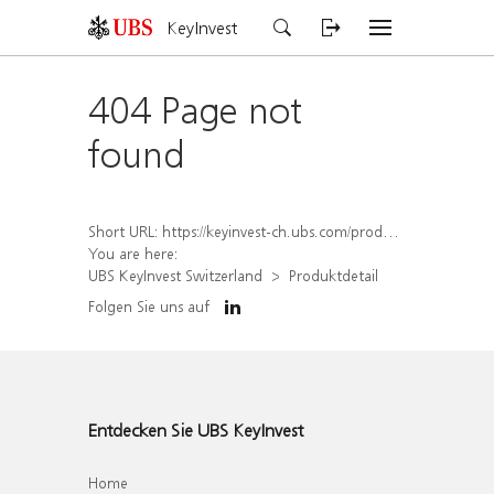
KeyInvest
404 Page not
found
Short URL:
https://keyinvest-ch.ubs.com/produkt/detail/index/isin/CH1570498753
You are here:
UBS KeyInvest Switzerland
Produktdetail
Folgen Sie uns auf
Entdecken Sie UBS KeyInvest
Home