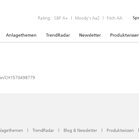
Rating:
S&P A+
|
Moody’s Aa2
|
Fitch AA
Sp
Anlagethemen
TrendRadar
Newsletter
Produktwisse
x/isin/CH1570498779
lagethemen
|
TrendRadar
|
Blog & Newsletter
|
Produktwissen
|