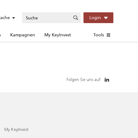
rache
Login
n
Kampagnen
My KeyInvest
Tools
Folgen Sie uns auf
My KeyInvest