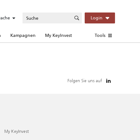
rache
Login
n
Kampagnen
My KeyInvest
Tools
Folgen Sie uns auf
My KeyInvest