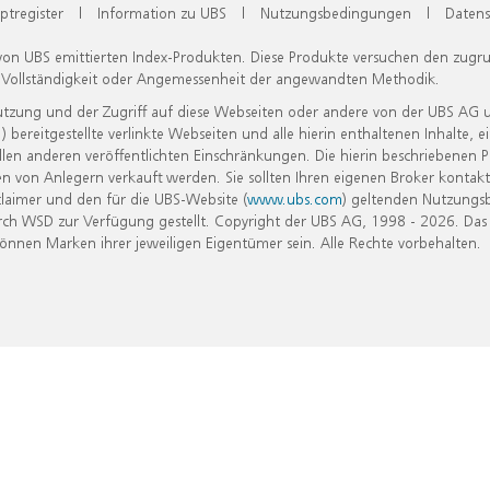
ptregister
|
Information zu UBS
|
Nutzungsbedingungen
|
Datens
 von UBS emittierten Index-Produkten. Diese Produkte versuchen den zugr
, Vollständigkeit oder Angemessenheit der angewandten Methodik.
Nutzung und der Zugriff auf diese Webseiten oder andere von der UBS AG 
eitgestellte verlinkte Webseiten und alle hierin enthaltenen Inhalte, e
allen anderen veröffentlichten Einschränkungen. Die hierin beschriebenen
n von Anlegern verkauft werden. Sie sollten Ihren eigenen Broker kontakt
laimer und den für die UBS-Website (
www.ubs.com
) geltenden Nutzungs
h WSD zur Verfügung gestellt. Copyright der UBS AG, 1998 - 2026. Das
nen Marken ihrer jeweiligen Eigentümer sein. Alle Rechte vorbehalten.