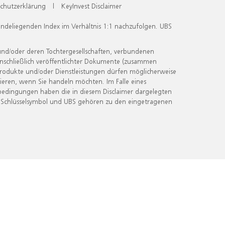
chutzerklärung
|
KeyInvest Disclaimer
undeliegenden Index im Verhältnis 1:1 nachzufolgen. UBS
und/oder deren Tochtergesellschaften, verbundenen
inschließlich veröffentlichter Dokumente (zusammen
 Produkte und/oder Dienstleistungen dürfen möglicherweise
ieren, wenn Sie handeln möchten. Im Falle eines
bedingungen haben die in diesem Disclaimer dargelegten
 Schlüsselsymbol und UBS gehören zu den eingetragenen