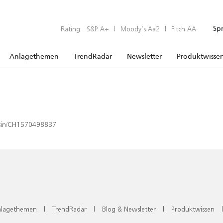
Rating:
S&P A+
|
Moody’s Aa2
|
Fitch AA
Sp
Anlagethemen
TrendRadar
Newsletter
Produktwisse
x/isin/CH1570498837
lagethemen
|
TrendRadar
|
Blog & Newsletter
|
Produktwissen
|