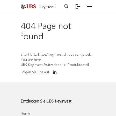
KeyInvest
404 Page not
found
Short URL:
https://keyinvest-ch.ubs.com/produkt/detail/index/isin/CH1570498845
You are here:
UBS KeyInvest Switzerland
Produktdetail
Folgen Sie uns auf
Entdecken Sie UBS KeyInvest
Home