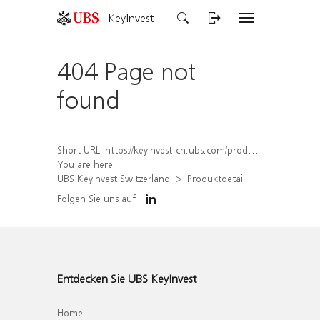
KeyInvest
404 Page not
found
Short URL:
https://keyinvest-ch.ubs.com/produkt/detail/index/isin/CH1570498951
You are here:
UBS KeyInvest Switzerland
Produktdetail
Folgen Sie uns auf
Entdecken Sie UBS KeyInvest
Home