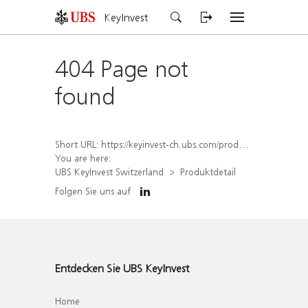
KeyInvest
404 Page not
found
Short URL:
https://keyinvest-ch.ubs.com/produkt/detail/index/isin/CH1570499058
You are here:
UBS KeyInvest Switzerland
Produktdetail
Folgen Sie uns auf
Entdecken Sie UBS KeyInvest
Home