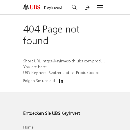
KeyInvest
404 Page not
found
Short URL:
https://keyinvest-ch.ubs.com/produkt/detail/index/isin/CH1570499124
You are here:
UBS KeyInvest Switzerland
Produktdetail
Folgen Sie uns auf
Entdecken Sie UBS KeyInvest
Home