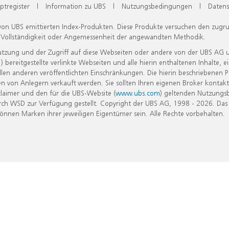
ptregister
|
Information zu UBS
|
Nutzungsbedingungen
|
Datens
 von UBS emittierten Index-Produkten. Diese Produkte versuchen den zugr
, Vollständigkeit oder Angemessenheit der angewandten Methodik.
Nutzung und der Zugriff auf diese Webseiten oder andere von der UBS AG 
eitgestellte verlinkte Webseiten und alle hierin enthaltenen Inhalte, e
allen anderen veröffentlichten Einschränkungen. Die hierin beschriebenen
n von Anlegern verkauft werden. Sie sollten Ihren eigenen Broker kontakt
laimer und den für die UBS-Website (
www.ubs.com
) geltenden Nutzungs
h WSD zur Verfügung gestellt. Copyright der UBS AG, 1998 - 2026. Das
nen Marken ihrer jeweiligen Eigentümer sein. Alle Rechte vorbehalten.