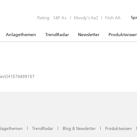
Rating:
S&P A+
|
Moody’s Aa2
|
Fitch AA
Sp
Anlagethemen
TrendRadar
Newsletter
Produktwisse
x/isin/CH1570499157
lagethemen
|
TrendRadar
|
Blog & Newsletter
|
Produktwissen
|