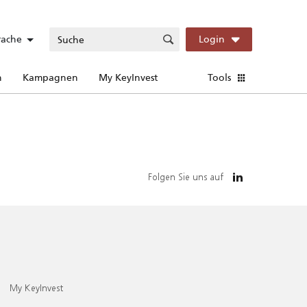
rache
Login
n
Kampagnen
My KeyInvest
Tools
Folgen Sie uns auf
My KeyInvest