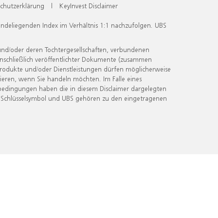
chutzerklärung
|
KeyInvest Disclaimer
undeliegenden Index im Verhältnis 1:1 nachzufolgen. UBS
und/oder deren Tochtergesellschaften, verbundenen
inschließlich veröffentlichter Dokumente (zusammen
 Produkte und/oder Dienstleistungen dürfen möglicherweise
ieren, wenn Sie handeln möchten. Im Falle eines
bedingungen haben die in diesem Disclaimer dargelegten
 Schlüsselsymbol und UBS gehören zu den eingetragenen