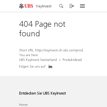
KeyInvest
404 Page not
found
Short URL:
https://keyinvest-ch.ubs.com/produkt/detail/index/isin/CH1570499215
You are here:
UBS KeyInvest Switzerland
Produktdetail
Folgen Sie uns auf
Entdecken Sie UBS KeyInvest
Home