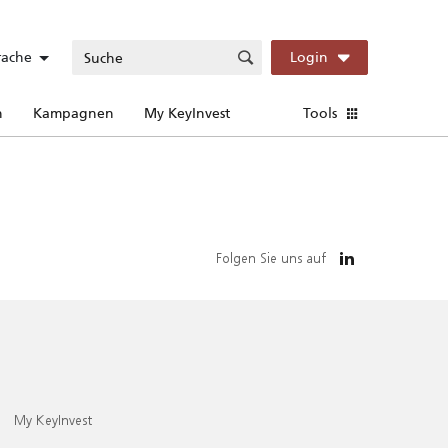
rache
Login
n
Kampagnen
My KeyInvest
Tools
Folgen Sie uns auf
My KeyInvest