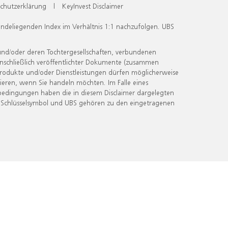
chutzerklärung
|
KeyInvest Disclaimer
undeliegenden Index im Verhältnis 1:1 nachzufolgen. UBS
und/oder deren Tochtergesellschaften, verbundenen
inschließlich veröffentlichter Dokumente (zusammen
 Produkte und/oder Dienstleistungen dürfen möglicherweise
ieren, wenn Sie handeln möchten. Im Falle eines
bedingungen haben die in diesem Disclaimer dargelegten
 Schlüsselsymbol und UBS gehören zu den eingetragenen