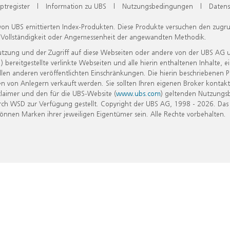
ptregister
|
Information zu UBS
|
Nutzungsbedingungen
|
Datens
 von UBS emittierten Index-Produkten. Diese Produkte versuchen den zugr
, Vollständigkeit oder Angemessenheit der angewandten Methodik.
Nutzung und der Zugriff auf diese Webseiten oder andere von der UBS AG 
eitgestellte verlinkte Webseiten und alle hierin enthaltenen Inhalte, e
allen anderen veröffentlichten Einschränkungen. Die hierin beschriebenen
n von Anlegern verkauft werden. Sie sollten Ihren eigenen Broker kontakt
laimer und den für die UBS-Website (
www.ubs.com
) geltenden Nutzungs
h WSD zur Verfügung gestellt. Copyright der UBS AG, 1998 - 2026. Das
nen Marken ihrer jeweiligen Eigentümer sein. Alle Rechte vorbehalten.