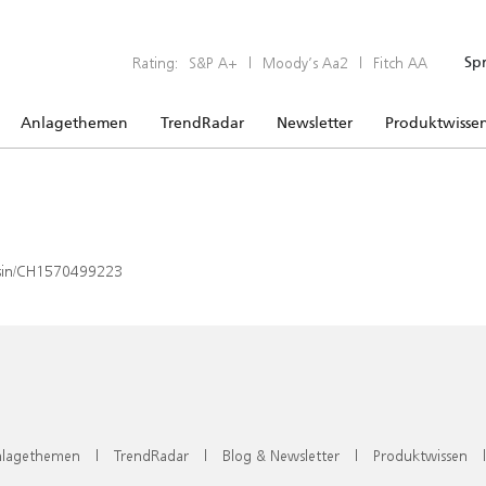
Rating:
S&P A+
|
Moody’s Aa2
|
Fitch AA
Sp
Anlagethemen
TrendRadar
Newsletter
Produktwisse
x/isin/CH1570499223
lagethemen
|
TrendRadar
|
Blog & Newsletter
|
Produktwissen
|