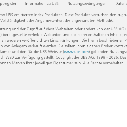
ptregister
|
Information zu UBS
|
Nutzungsbedingungen
|
Datens
 von UBS emittierten Index-Produkten. Diese Produkte versuchen den zugr
, Vollständigkeit oder Angemessenheit der angewandten Methodik.
Nutzung und der Zugriff auf diese Webseiten oder andere von der UBS AG 
eitgestellte verlinkte Webseiten und alle hierin enthaltenen Inhalte, e
allen anderen veröffentlichten Einschränkungen. Die hierin beschriebenen
n von Anlegern verkauft werden. Sie sollten Ihren eigenen Broker kontakt
laimer und den für die UBS-Website (
www.ubs.com
) geltenden Nutzungs
h WSD zur Verfügung gestellt. Copyright der UBS AG, 1998 - 2026. Das
nen Marken ihrer jeweiligen Eigentümer sein. Alle Rechte vorbehalten.