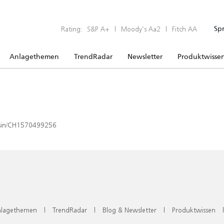
Rating:
S&P A+
|
Moody’s Aa2
|
Fitch AA
Sp
Anlagethemen
TrendRadar
Newsletter
Produktwisse
x/isin/CH1570499256
lagethemen
|
TrendRadar
|
Blog & Newsletter
|
Produktwissen
|