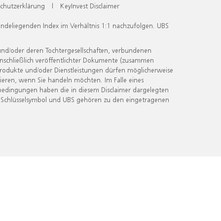
chutzerklärung
|
KeyInvest Disclaimer
undeliegenden Index im Verhältnis 1:1 nachzufolgen. UBS
und/oder deren Tochtergesellschaften, verbundenen
inschließlich veröffentlichter Dokumente (zusammen
 Produkte und/oder Dienstleistungen dürfen möglicherweise
ieren, wenn Sie handeln möchten. Im Falle eines
bedingungen haben die in diesem Disclaimer dargelegten
 Schlüsselsymbol und UBS gehören zu den eingetragenen