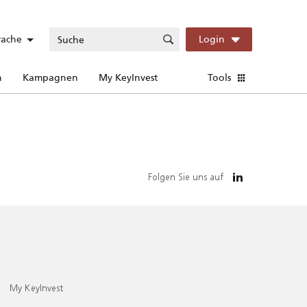
rache
Login
n
Kampagnen
My KeyInvest
Tools
Folgen Sie uns auf
My KeyInvest