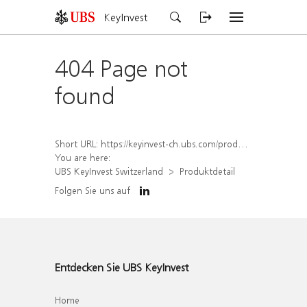
KeyInvest
404 Page not
found
Short URL:
https://keyinvest-ch.ubs.com/produkt/detail/index/isin/CH1570499264
You are here:
UBS KeyInvest Switzerland
Produktdetail
Folgen Sie uns auf
Entdecken Sie UBS KeyInvest
Home