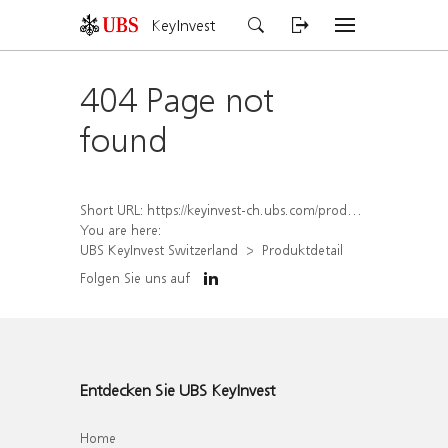
KeyInvest
404 Page not
found
Short URL:
https://keyinvest-ch.ubs.com/produkt/detail/index/isin/CH1570499272
You are here:
UBS KeyInvest Switzerland
Produktdetail
Folgen Sie uns auf
Entdecken Sie UBS KeyInvest
Home