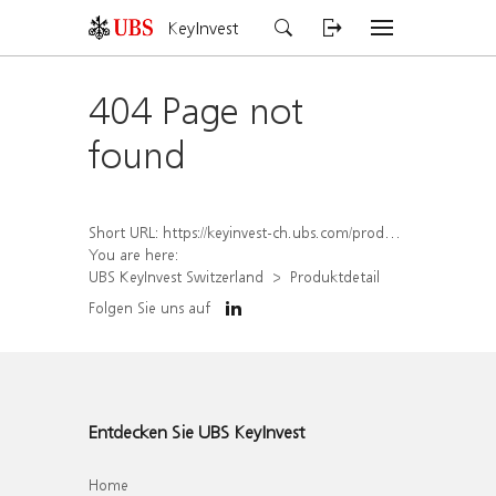
KeyInvest
404 Page not
found
Short URL:
https://keyinvest-ch.ubs.com/produkt/detail/index/isin/CH1570499306
You are here:
UBS KeyInvest Switzerland
Produktdetail
Folgen Sie uns auf
Entdecken Sie UBS KeyInvest
Home