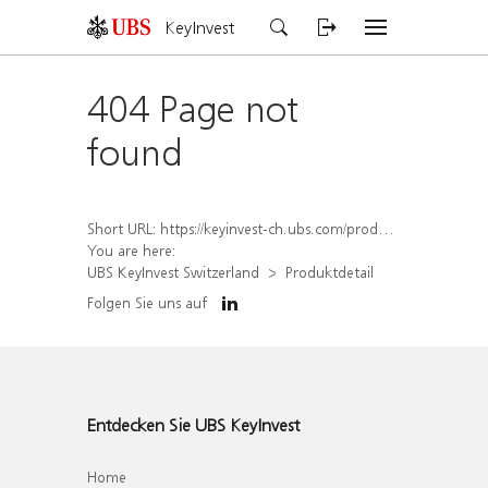
KeyInvest
404 Page not
found
Short URL:
https://keyinvest-ch.ubs.com/produkt/detail/index/isin/CH1570499405
You are here:
UBS KeyInvest Switzerland
Produktdetail
Folgen Sie uns auf
Entdecken Sie UBS KeyInvest
Home