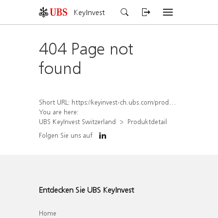
KeyInvest
404 Page not
found
Short URL:
https://keyinvest-ch.ubs.com/produkt/detail/index/isin/CH1570499439
You are here:
UBS KeyInvest Switzerland
Produktdetail
Folgen Sie uns auf
Entdecken Sie UBS KeyInvest
Home