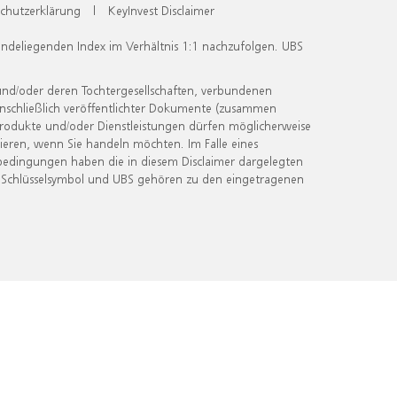
chutzerklärung
|
KeyInvest Disclaimer
undeliegenden Index im Verhältnis 1:1 nachzufolgen. UBS
und/oder deren Tochtergesellschaften, verbundenen
inschließlich veröffentlichter Dokumente (zusammen
 Produkte und/oder Dienstleistungen dürfen möglicherweise
ieren, wenn Sie handeln möchten. Im Falle eines
bedingungen haben die in diesem Disclaimer dargelegten
 Schlüsselsymbol und UBS gehören zu den eingetragenen