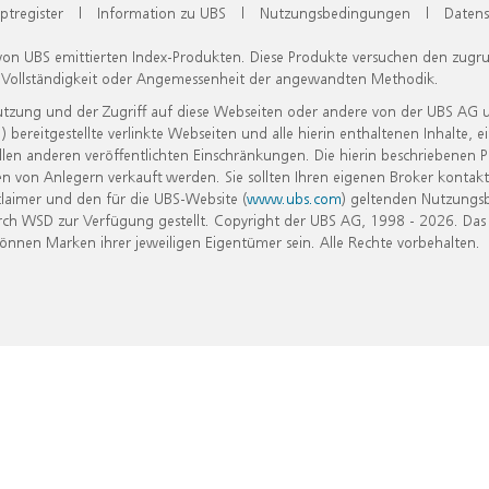
ptregister
|
Information zu UBS
|
Nutzungsbedingungen
|
Datens
 von UBS emittierten Index-Produkten. Diese Produkte versuchen den zugr
, Vollständigkeit oder Angemessenheit der angewandten Methodik.
Nutzung und der Zugriff auf diese Webseiten oder andere von der UBS AG 
eitgestellte verlinkte Webseiten und alle hierin enthaltenen Inhalte, e
allen anderen veröffentlichten Einschränkungen. Die hierin beschriebenen
n von Anlegern verkauft werden. Sie sollten Ihren eigenen Broker kontakt
laimer und den für die UBS-Website (
www.ubs.com
) geltenden Nutzungs
h WSD zur Verfügung gestellt. Copyright der UBS AG, 1998 - 2026. Das
nen Marken ihrer jeweiligen Eigentümer sein. Alle Rechte vorbehalten.