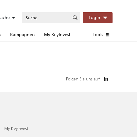
rache
Login
n
Kampagnen
My KeyInvest
Tools
Folgen Sie uns auf
My KeyInvest