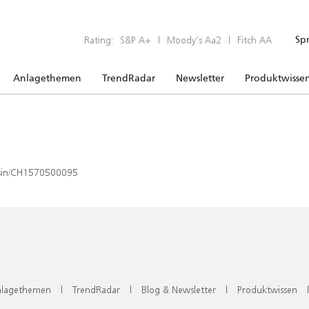
Rating:
S&P A+
|
Moody’s Aa2
|
Fitch AA
Sp
Anlagethemen
TrendRadar
Newsletter
Produktwisse
x/isin/CH1570500095
lagethemen
|
TrendRadar
|
Blog & Newsletter
|
Produktwissen
|