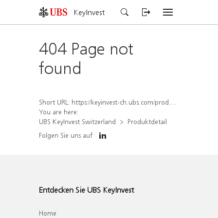
KeyInvest
404 Page not
found
Short URL:
https://keyinvest-ch.ubs.com/produkt/detail/index/isin/CH1570500160
You are here:
UBS KeyInvest Switzerland
Produktdetail
Folgen Sie uns auf
Entdecken Sie UBS KeyInvest
Home