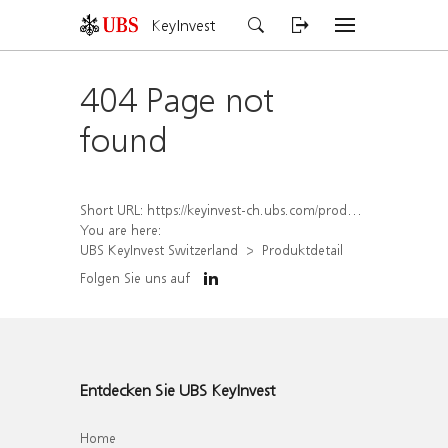
KeyInvest
404 Page not
found
Short URL:
https://keyinvest-ch.ubs.com/produkt/detail/index/isin/CH1570500376
You are here:
UBS KeyInvest Switzerland
Produktdetail
Folgen Sie uns auf
Entdecken Sie UBS KeyInvest
Home