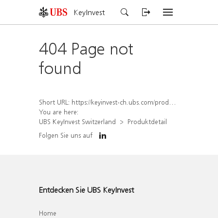
KeyInvest
404 Page not
found
Short URL:
https://keyinvest-ch.ubs.com/produkt/detail/index/isin/CH1570500756
You are here:
UBS KeyInvest Switzerland
Produktdetail
Folgen Sie uns auf
Entdecken Sie UBS KeyInvest
Home