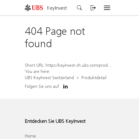
KeyInvest
404 Page not
found
Short URL:
https://keyinvest-ch.ubs.com/produkt/detail/index/isin/CH1570500780
You are here:
UBS KeyInvest Switzerland
Produktdetail
Folgen Sie uns auf
Entdecken Sie UBS KeyInvest
Home