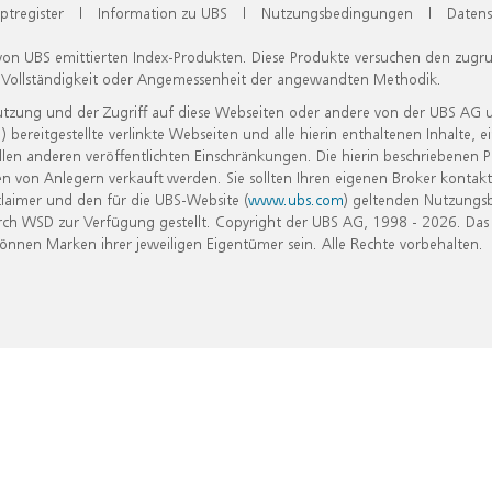
ptregister
|
Information zu UBS
|
Nutzungsbedingungen
|
Datens
 von UBS emittierten Index-Produkten. Diese Produkte versuchen den zugr
, Vollständigkeit oder Angemessenheit der angewandten Methodik.
Nutzung und der Zugriff auf diese Webseiten oder andere von der UBS AG 
eitgestellte verlinkte Webseiten und alle hierin enthaltenen Inhalte, e
allen anderen veröffentlichten Einschränkungen. Die hierin beschriebenen
n von Anlegern verkauft werden. Sie sollten Ihren eigenen Broker kontakt
laimer und den für die UBS-Website (
www.ubs.com
) geltenden Nutzungs
h WSD zur Verfügung gestellt. Copyright der UBS AG, 1998 - 2026. Das
nen Marken ihrer jeweiligen Eigentümer sein. Alle Rechte vorbehalten.