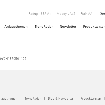
Rating:
S&P A+
|
Moody’s Aa2
|
Fitch AA
Sp
Anlagethemen
TrendRadar
Newsletter
Produktwisse
x/isin/CH1570501127
lagethemen
|
TrendRadar
|
Blog & Newsletter
|
Produktwissen
|