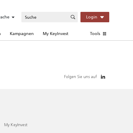
rache
Login
n
Kampagnen
My KeyInvest
Tools
Folgen Sie uns auf
My KeyInvest