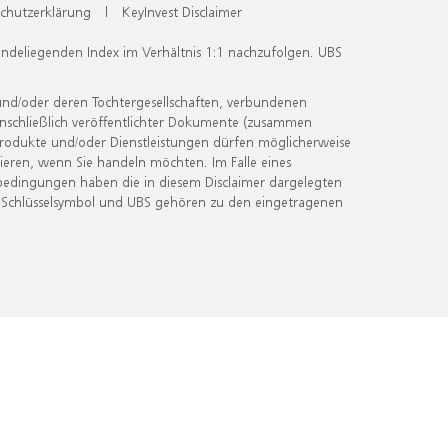
chutzerklärung
|
KeyInvest Disclaimer
undeliegenden Index im Verhältnis 1:1 nachzufolgen. UBS
und/oder deren Tochtergesellschaften, verbundenen
inschließlich veröffentlichter Dokumente (zusammen
 Produkte und/oder Dienstleistungen dürfen möglicherweise
ieren, wenn Sie handeln möchten. Im Falle eines
bedingungen haben die in diesem Disclaimer dargelegten
 Schlüsselsymbol und UBS gehören zu den eingetragenen