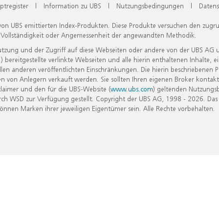
ptregister
|
Information zu UBS
|
Nutzungsbedingungen
|
Datens
 von UBS emittierten Index-Produkten. Diese Produkte versuchen den zugr
, Vollständigkeit oder Angemessenheit der angewandten Methodik.
Nutzung und der Zugriff auf diese Webseiten oder andere von der UBS AG 
eitgestellte verlinkte Webseiten und alle hierin enthaltenen Inhalte, e
allen anderen veröffentlichten Einschränkungen. Die hierin beschriebenen
n von Anlegern verkauft werden. Sie sollten Ihren eigenen Broker kontakt
laimer und den für die UBS-Website (
www.ubs.com
) geltenden Nutzungs
h WSD zur Verfügung gestellt. Copyright der UBS AG, 1998 - 2026. Das
nen Marken ihrer jeweiligen Eigentümer sein. Alle Rechte vorbehalten.