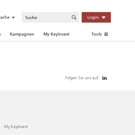
rache
Login
n
Kampagnen
My KeyInvest
Tools
Folgen Sie uns auf
My KeyInvest