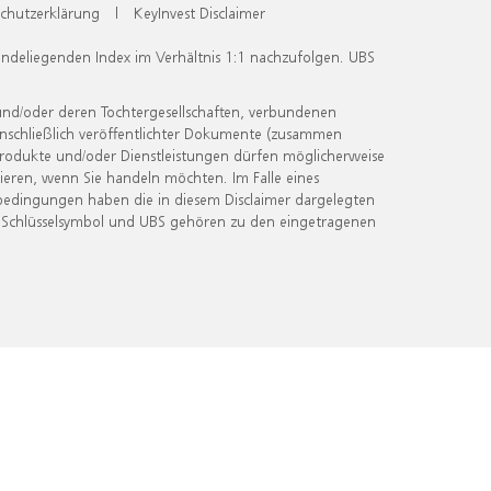
chutzerklärung
|
KeyInvest Disclaimer
undeliegenden Index im Verhältnis 1:1 nachzufolgen. UBS
und/oder deren Tochtergesellschaften, verbundenen
inschließlich veröffentlichter Dokumente (zusammen
 Produkte und/oder Dienstleistungen dürfen möglicherweise
ieren, wenn Sie handeln möchten. Im Falle eines
bedingungen haben die in diesem Disclaimer dargelegten
 Schlüsselsymbol und UBS gehören zu den eingetragenen