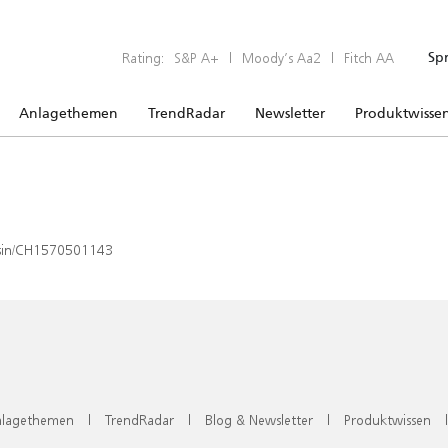
Rating:
S&P A+
|
Moody’s Aa2
|
Fitch AA
Sp
Anlagethemen
TrendRadar
Newsletter
Produktwisse
x/isin/CH1570501143
lagethemen
|
TrendRadar
|
Blog & Newsletter
|
Produktwissen
|