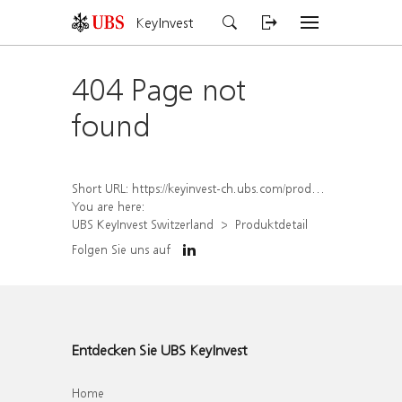
KeyInvest
404 Page not
found
Short URL:
https://keyinvest-ch.ubs.com/produkt/detail/index/isin/CH1570501184
You are here:
UBS KeyInvest Switzerland
Produktdetail
Folgen Sie uns auf
Entdecken Sie UBS KeyInvest
Home