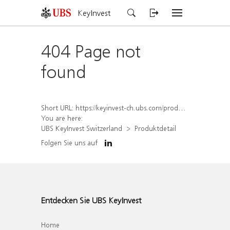
KeyInvest
404 Page not
found
Short URL:
https://keyinvest-ch.ubs.com/produkt/detail/index/isin/CH1570502471
You are here:
UBS KeyInvest Switzerland
Produktdetail
Folgen Sie uns auf
Entdecken Sie UBS KeyInvest
Home