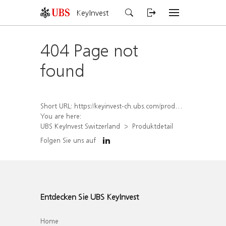
KeyInvest
404 Page not
found
Short URL:
https://keyinvest-ch.ubs.com/produkt/detail/index/isin/CH1570502489
You are here:
UBS KeyInvest Switzerland
Produktdetail
Folgen Sie uns auf
Entdecken Sie UBS KeyInvest
Home