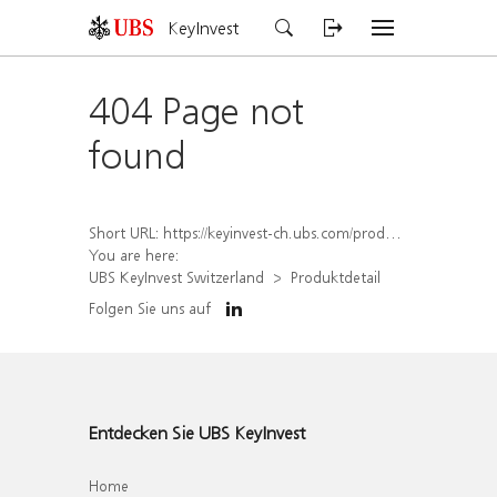
KeyInvest
404 Page not
found
Short URL:
https://keyinvest-ch.ubs.com/produkt/detail/index/isin/CH1570502521
You are here:
UBS KeyInvest Switzerland
Produktdetail
Folgen Sie uns auf
Entdecken Sie UBS KeyInvest
Home