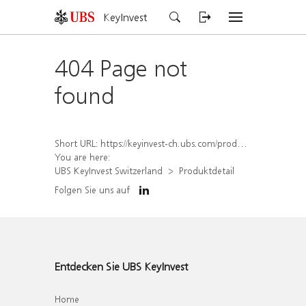
KeyInvest
404 Page not
found
Short URL:
https://keyinvest-ch.ubs.com/produkt/detail/index/isin/CH1570502539
You are here:
UBS KeyInvest Switzerland
Produktdetail
Folgen Sie uns auf
Entdecken Sie UBS KeyInvest
Home