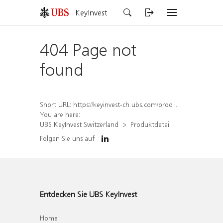
KeyInvest
404 Page not
found
Short URL:
https://keyinvest-ch.ubs.com/produkt/detail/index/isin/CH1570502877
You are here:
UBS KeyInvest Switzerland
Produktdetail
Folgen Sie uns auf
Entdecken Sie UBS KeyInvest
Home