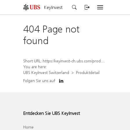
KeyInvest
404 Page not
found
Short URL:
https://keyinvest-ch.ubs.com/produkt/detail/index/isin/CH1570504352
You are here:
UBS KeyInvest Switzerland
Produktdetail
Folgen Sie uns auf
Entdecken Sie UBS KeyInvest
Home