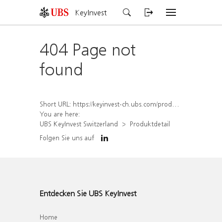
KeyInvest
404 Page not
found
Short URL:
https://keyinvest-ch.ubs.com/produkt/detail/index/isin/CH1570504824
You are here:
UBS KeyInvest Switzerland
Produktdetail
Folgen Sie uns auf
Entdecken Sie UBS KeyInvest
Home