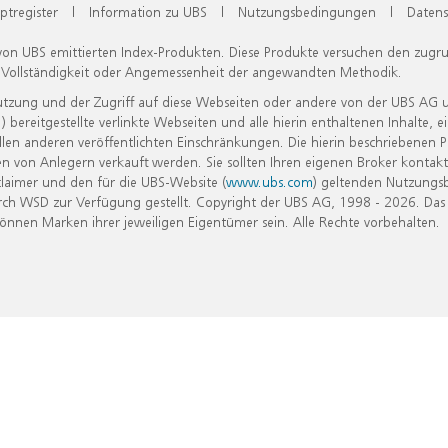
ptregister
|
Information zu UBS
|
Nutzungsbedingungen
|
Datens
 von UBS emittierten Index-Produkten. Diese Produkte versuchen den zugr
, Vollständigkeit oder Angemessenheit der angewandten Methodik.
Nutzung und der Zugriff auf diese Webseiten oder andere von der UBS AG 
eitgestellte verlinkte Webseiten und alle hierin enthaltenen Inhalte, e
allen anderen veröffentlichten Einschränkungen. Die hierin beschriebenen
n von Anlegern verkauft werden. Sie sollten Ihren eigenen Broker kontakt
laimer und den für die UBS-Website (
www.ubs.com
) geltenden Nutzungs
h WSD zur Verfügung gestellt. Copyright der UBS AG, 1998 - 2026. Das
nen Marken ihrer jeweiligen Eigentümer sein. Alle Rechte vorbehalten.