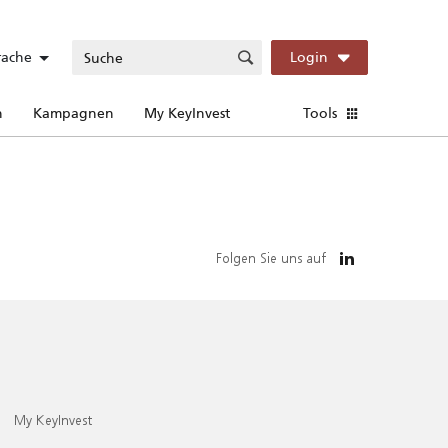
rache
Login
n
Kampagnen
My KeyInvest
Tools
Folgen Sie uns auf
My KeyInvest