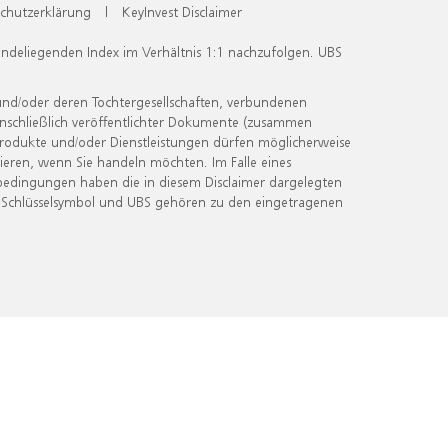
chutzerklärung
|
KeyInvest Disclaimer
undeliegenden Index im Verhältnis 1:1 nachzufolgen. UBS
und/oder deren Tochtergesellschaften, verbundenen
inschließlich veröffentlichter Dokumente (zusammen
 Produkte und/oder Dienstleistungen dürfen möglicherweise
ieren, wenn Sie handeln möchten. Im Falle eines
bedingungen haben die in diesem Disclaimer dargelegten
 Schlüsselsymbol und UBS gehören zu den eingetragenen