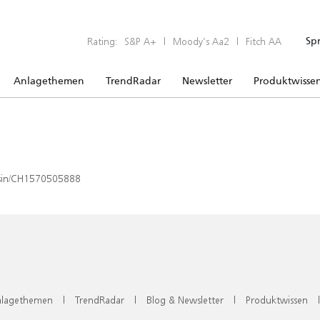
Rating:
S&P A+
|
Moody’s Aa2
|
Fitch AA
Sp
Anlagethemen
TrendRadar
Newsletter
Produktwisse
x/isin/CH1570505888
lagethemen
|
TrendRadar
|
Blog & Newsletter
|
Produktwissen
|