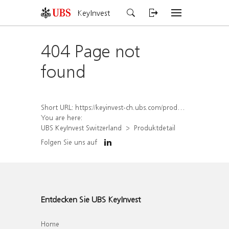
KeyInvest
404 Page not
found
Short URL:
https://keyinvest-ch.ubs.com/produkt/detail/index/isin/CH1570507140
You are here:
UBS KeyInvest Switzerland
Produktdetail
Folgen Sie uns auf
Entdecken Sie UBS KeyInvest
Home