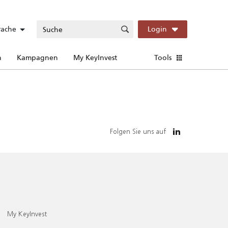
rache
Login
n
Kampagnen
My KeyInvest
Tools
Folgen Sie uns auf
My KeyInvest