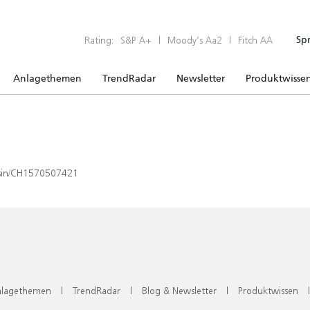
Rating:
S&P A+
|
Moody’s Aa2
|
Fitch AA
Sp
Anlagethemen
TrendRadar
Newsletter
Produktwisse
x/isin/CH1570507421
lagethemen
|
TrendRadar
|
Blog & Newsletter
|
Produktwissen
|