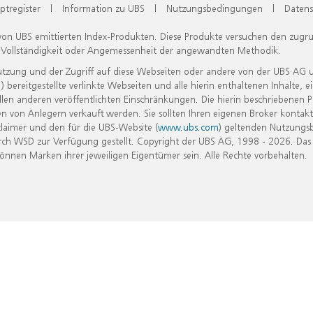
ptregister
|
Information zu UBS
|
Nutzungsbedingungen
|
Datens
 von UBS emittierten Index-Produkten. Diese Produkte versuchen den zugr
, Vollständigkeit oder Angemessenheit der angewandten Methodik.
Nutzung und der Zugriff auf diese Webseiten oder andere von der UBS AG 
eitgestellte verlinkte Webseiten und alle hierin enthaltenen Inhalte, e
allen anderen veröffentlichten Einschränkungen. Die hierin beschriebenen
n von Anlegern verkauft werden. Sie sollten Ihren eigenen Broker kontakt
laimer und den für die UBS-Website (
www.ubs.com
) geltenden Nutzungs
h WSD zur Verfügung gestellt. Copyright der UBS AG, 1998 - 2026. Das
nen Marken ihrer jeweiligen Eigentümer sein. Alle Rechte vorbehalten.