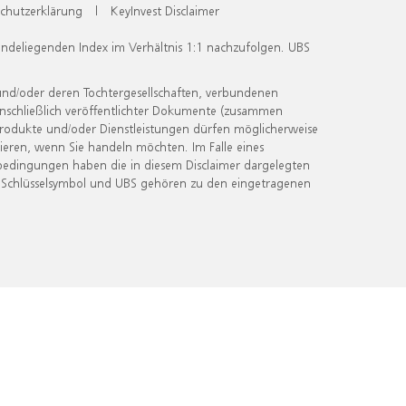
chutzerklärung
|
KeyInvest Disclaimer
undeliegenden Index im Verhältnis 1:1 nachzufolgen. UBS
und/oder deren Tochtergesellschaften, verbundenen
inschließlich veröffentlichter Dokumente (zusammen
 Produkte und/oder Dienstleistungen dürfen möglicherweise
ieren, wenn Sie handeln möchten. Im Falle eines
bedingungen haben die in diesem Disclaimer dargelegten
 Schlüsselsymbol und UBS gehören zu den eingetragenen