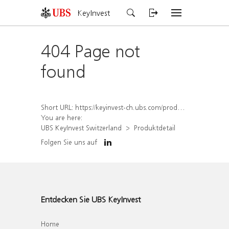
KeyInvest
404 Page not
found
Short URL:
https://keyinvest-ch.ubs.com/produkt/detail/index/isin/CH1570507488
You are here:
UBS KeyInvest Switzerland
Produktdetail
Folgen Sie uns auf
Entdecken Sie UBS KeyInvest
Home