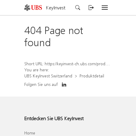
KeyInvest
404 Page not
found
Short URL:
https://keyinvest-ch.ubs.com/produkt/detail/index/isin/CH1570508908
You are here:
UBS KeyInvest Switzerland
Produktdetail
Folgen Sie uns auf
Entdecken Sie UBS KeyInvest
Home