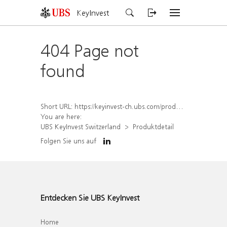
KeyInvest
404 Page not
found
Short URL:
https://keyinvest-ch.ubs.com/produkt/detail/index/isin/CH1570509047
You are here:
UBS KeyInvest Switzerland
Produktdetail
Folgen Sie uns auf
Entdecken Sie UBS KeyInvest
Home