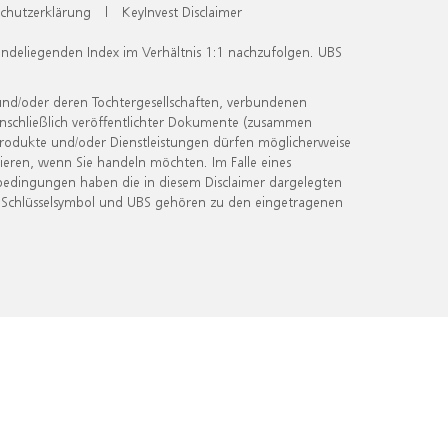
chutzerklärung
|
KeyInvest Disclaimer
undeliegenden Index im Verhältnis 1:1 nachzufolgen. UBS
und/oder deren Tochtergesellschaften, verbundenen
inschließlich veröffentlichter Dokumente (zusammen
 Produkte und/oder Dienstleistungen dürfen möglicherweise
ieren, wenn Sie handeln möchten. Im Falle eines
bedingungen haben die in diesem Disclaimer dargelegten
 Schlüsselsymbol und UBS gehören zu den eingetragenen