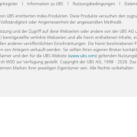
ptregister
|
Information zu UBS
|
Nutzungsbedingungen
|
Datens
 von UBS emittierten Index-Produkten. Diese Produkte versuchen den zugr
, Vollständigkeit oder Angemessenheit der angewandten Methodik.
Nutzung und der Zugriff auf diese Webseiten oder andere von der UBS AG 
eitgestellte verlinkte Webseiten und alle hierin enthaltenen Inhalte, e
allen anderen veröffentlichten Einschränkungen. Die hierin beschriebenen
n von Anlegern verkauft werden. Sie sollten Ihren eigenen Broker kontakt
laimer und den für die UBS-Website (
www.ubs.com
) geltenden Nutzungs
h WSD zur Verfügung gestellt. Copyright der UBS AG, 1998 - 2026. Das
nen Marken ihrer jeweiligen Eigentümer sein. Alle Rechte vorbehalten.