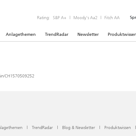
Rating:
S&P A+
|
Moody’s Aa2
|
Fitch AA
Sp
Anlagethemen
TrendRadar
Newsletter
Produktwisse
x/isin/CH1570509252
lagethemen
|
TrendRadar
|
Blog & Newsletter
|
Produktwissen
|