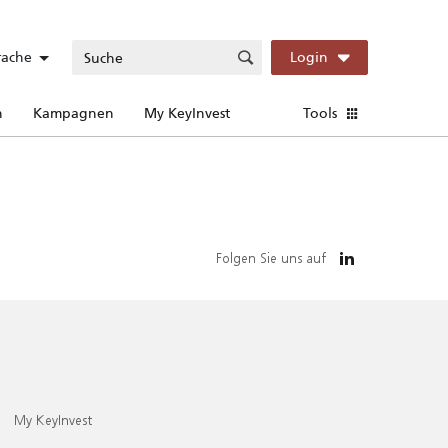
rache
Login
n
Kampagnen
My KeyInvest
Tools
Folgen Sie uns auf
My KeyInvest