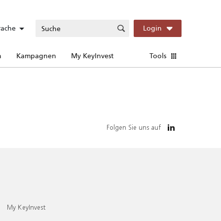
rache
Login
n
Kampagnen
My KeyInvest
Tools
Folgen Sie uns auf
My KeyInvest