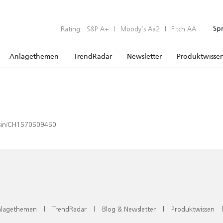
Rating:
S&P A+
|
Moody’s Aa2
|
Fitch AA
Sp
Anlagethemen
TrendRadar
Newsletter
Produktwisse
x/isin/CH1570509450
lagethemen
|
TrendRadar
|
Blog & Newsletter
|
Produktwissen
|