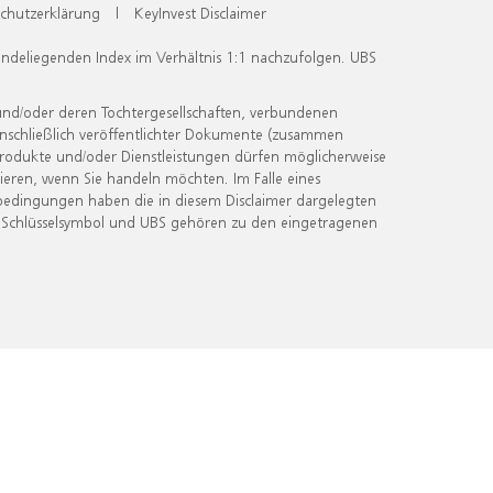
chutzerklärung
|
KeyInvest Disclaimer
undeliegenden Index im Verhältnis 1:1 nachzufolgen. UBS
und/oder deren Tochtergesellschaften, verbundenen
inschließlich veröffentlichter Dokumente (zusammen
 Produkte und/oder Dienstleistungen dürfen möglicherweise
ieren, wenn Sie handeln möchten. Im Falle eines
bedingungen haben die in diesem Disclaimer dargelegten
 Schlüsselsymbol und UBS gehören zu den eingetragenen