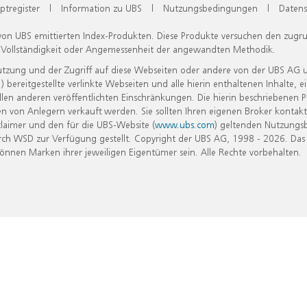
ptregister
|
Information zu UBS
|
Nutzungsbedingungen
|
Datens
 von UBS emittierten Index-Produkten. Diese Produkte versuchen den zugr
, Vollständigkeit oder Angemessenheit der angewandten Methodik.
Nutzung und der Zugriff auf diese Webseiten oder andere von der UBS AG 
eitgestellte verlinkte Webseiten und alle hierin enthaltenen Inhalte, e
allen anderen veröffentlichten Einschränkungen. Die hierin beschriebenen
n von Anlegern verkauft werden. Sie sollten Ihren eigenen Broker kontakt
laimer und den für die UBS-Website (
www.ubs.com
) geltenden Nutzungs
h WSD zur Verfügung gestellt. Copyright der UBS AG, 1998 - 2026. Das
nen Marken ihrer jeweiligen Eigentümer sein. Alle Rechte vorbehalten.