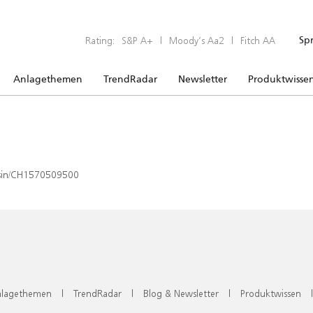
Rating:
S&P A+
|
Moody’s Aa2
|
Fitch AA
Sp
Anlagethemen
TrendRadar
Newsletter
Produktwisse
x/isin/CH1570509500
lagethemen
|
TrendRadar
|
Blog & Newsletter
|
Produktwissen
|