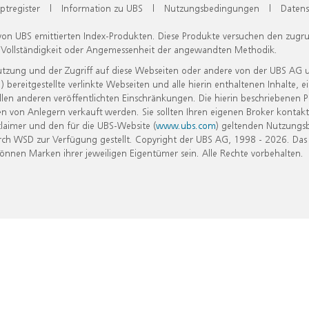
ptregister
|
Information zu UBS
|
Nutzungsbedingungen
|
Datens
 von UBS emittierten Index-Produkten. Diese Produkte versuchen den zugr
, Vollständigkeit oder Angemessenheit der angewandten Methodik.
Nutzung und der Zugriff auf diese Webseiten oder andere von der UBS AG 
eitgestellte verlinkte Webseiten und alle hierin enthaltenen Inhalte, e
allen anderen veröffentlichten Einschränkungen. Die hierin beschriebenen
n von Anlegern verkauft werden. Sie sollten Ihren eigenen Broker kontakt
laimer und den für die UBS-Website (
www.ubs.com
) geltenden Nutzungs
h WSD zur Verfügung gestellt. Copyright der UBS AG, 1998 - 2026. Das
nen Marken ihrer jeweiligen Eigentümer sein. Alle Rechte vorbehalten.