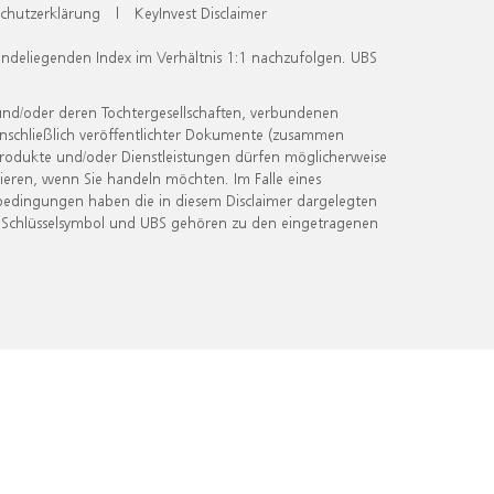
chutzerklärung
|
KeyInvest Disclaimer
undeliegenden Index im Verhältnis 1:1 nachzufolgen. UBS
und/oder deren Tochtergesellschaften, verbundenen
inschließlich veröffentlichter Dokumente (zusammen
 Produkte und/oder Dienstleistungen dürfen möglicherweise
ieren, wenn Sie handeln möchten. Im Falle eines
bedingungen haben die in diesem Disclaimer dargelegten
 Schlüsselsymbol und UBS gehören zu den eingetragenen