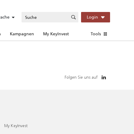
rache
Login
n
Kampagnen
My KeyInvest
Tools
Folgen Sie uns auf
My KeyInvest