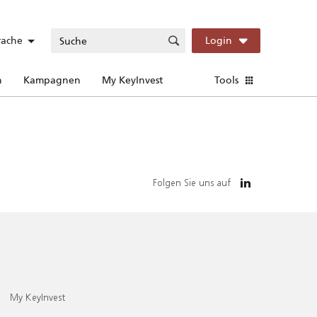
rache
Login
n
Kampagnen
My KeyInvest
Tools
Folgen Sie uns auf
My KeyInvest