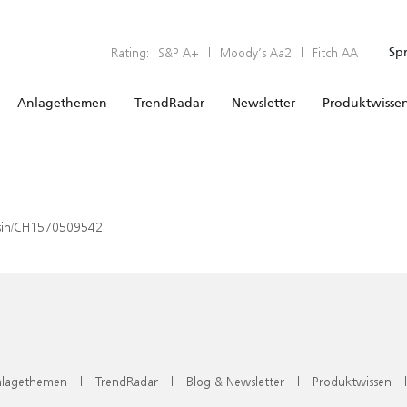
Rating:
S&P A+
|
Moody’s Aa2
|
Fitch AA
Sp
Anlagethemen
TrendRadar
Newsletter
Produktwisse
x/isin/CH1570509542
lagethemen
|
TrendRadar
|
Blog & Newsletter
|
Produktwissen
|