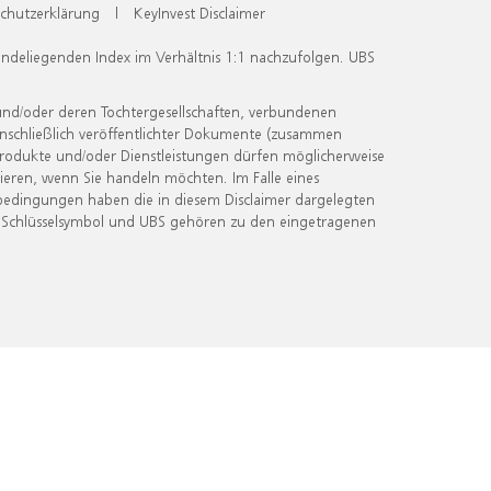
chutzerklärung
|
KeyInvest Disclaimer
undeliegenden Index im Verhältnis 1:1 nachzufolgen. UBS
und/oder deren Tochtergesellschaften, verbundenen
inschließlich veröffentlichter Dokumente (zusammen
 Produkte und/oder Dienstleistungen dürfen möglicherweise
ieren, wenn Sie handeln möchten. Im Falle eines
bedingungen haben die in diesem Disclaimer dargelegten
 Schlüsselsymbol und UBS gehören zu den eingetragenen