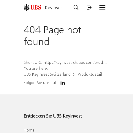
KeyInvest
404 Page not
found
Short URL:
https://keyinvest-ch.ubs.com/produkt/detail/index/isin/CH1570509724
You are here:
UBS KeyInvest Switzerland
Produktdetail
Folgen Sie uns auf
Entdecken Sie UBS KeyInvest
Home