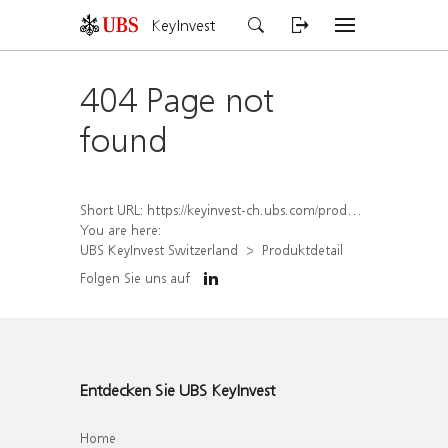
KeyInvest
404 Page not
found
Short URL:
https://keyinvest-ch.ubs.com/produkt/detail/index/isin/CH1570510540
You are here:
UBS KeyInvest Switzerland
Produktdetail
Folgen Sie uns auf
Entdecken Sie UBS KeyInvest
Home